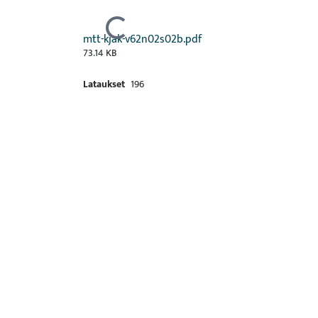
Ladataan...
mtt-kjak-v62n02s02b.pdf
73.14 KB
Lataukset
196