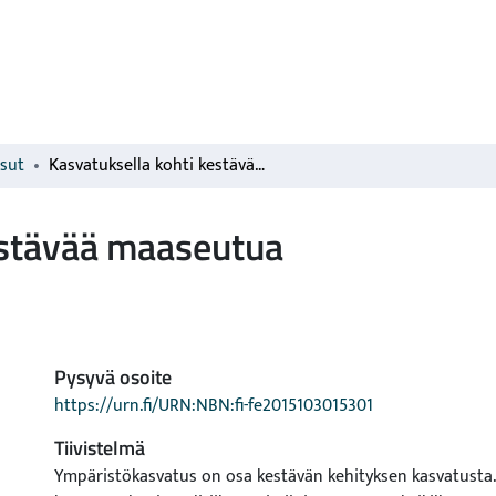
isut
Kasvatuksella kohti kestävää maaseutua
estävää maaseutua
Pysyvä osoite
https://urn.fi/URN:NBN:fi-fe2015103015301
Tiivistelmä
Ympäristökasvatus on osa kestävän kehityksen kasvatusta.