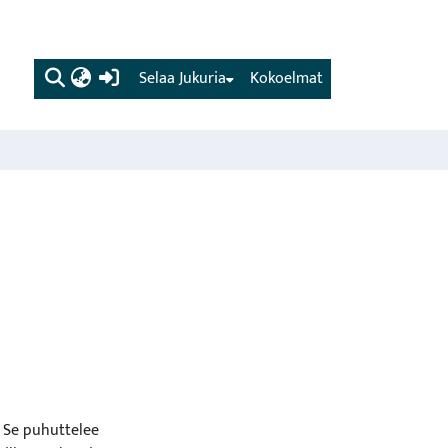
(current)
Selaa Jukuria
Kokoelmat
 Se puhuttelee