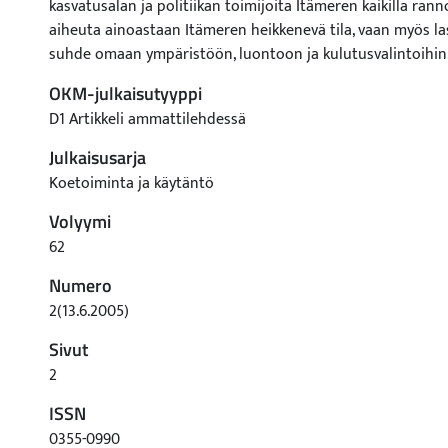
kasvatusalan ja politiikan toimijoita Itämeren kaikilla ranno
aiheuta ainoastaan Itämeren heikkenevä tila, vaan myös la
suhde omaan ympäristöön, luontoon ja kulutusvalintoihin
OKM-julkaisutyyppi
D1 Artikkeli ammattilehdessä
Julkaisusarja
Koetoiminta ja käytäntö
Volyymi
62
Numero
2(13.6.2005)
Sivut
2
ISSN
0355-0990