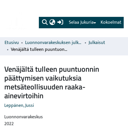
(current)
Selaa Jukuria
Kokoelmat
Etusivu
Luonnonvarakeskuksen julkaisut
Julkaisut
Venäjältä tulleen puuntuonnin päättymisen vaikutuksia metsäteollisuuden raaka-ainevirtoihin
Venäjältä tulleen puuntuonnin
päättymisen vaikutuksia
metsäteollisuuden raaka-
ainevirtoihin
Leppänen, Jussi
Luonnonvarakeskus
2022