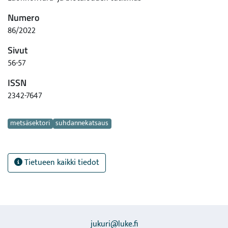
Numero
86/2022
Sivut
56-57
ISSN
2342-7647
Avainsanat
metsäsektori
suhdannekatsaus
Tietueen kaikki tiedot
jukuri@luke.fi