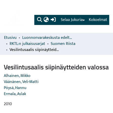
(current)
Selaa Jukuria
Kokoelmat
Etusivu
Luonnonvarakeskusta edeltävien organisaatioiden sarjat
RKTL:n julkaisusarjat
Suomen Riista
Vesilintusaalis siipinäytteiden valossa
Vesilintusaalis siipinäytteiden valossa
Alhainen, Mikko
Väänänen, Veli-Matti
Pöysä, Hannu
Ermala, Aslak
2010