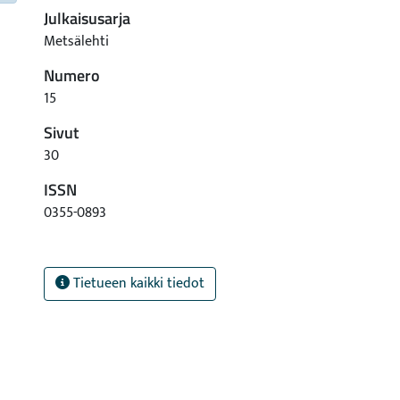
Julkaisusarja
Metsälehti
Numero
15
Sivut
30
ISSN
0355-0893
Tietueen kaikki tiedot