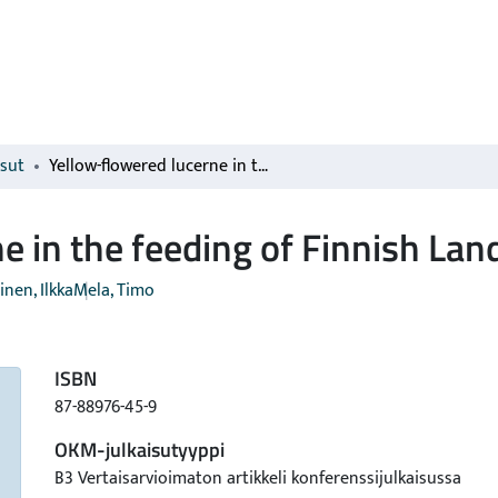
isut
Yellow-flowered lucerne in the feeding of Finnish Landrace ewes
e in the feeding of Finnish La
nen, Ilkka
Mela, Timo
ISBN
87-88976-45-9
OKM-julkaisutyyppi
B3 Vertaisarvioimaton artikkeli konferenssijulkaisussa