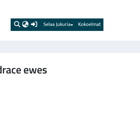
(current)
Selaa Jukuria
Kokoelmat
ndrace ewes