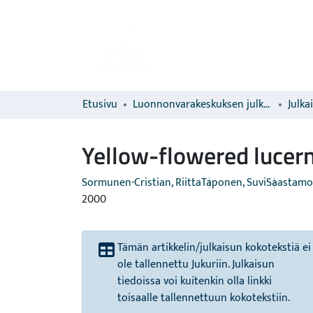
Etusivu
Luonnonvarakeskuksen julkaisut
Julka
Yellow-flowered lucern
Sormunen-Cristian, Riitta
Taponen, Suvi
Saastamoi
2000
Tämän artikkelin/julkaisun kokotekstiä ei
ole tallennettu Jukuriin. Julkaisun
tiedoissa voi kuitenkin olla linkki
toisaalle tallennettuun kokotekstiin.