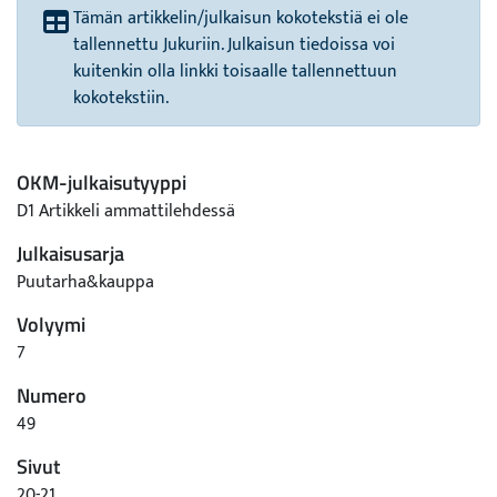
Tämän artikkelin/julkaisun kokotekstiä ei ole
tallennettu Jukuriin. Julkaisun tiedoissa voi
kuitenkin olla linkki toisaalle tallennettuun
kokotekstiin.
OKM-julkaisutyyppi
D1 Artikkeli ammattilehdessä
Julkaisusarja
Puutarha&kauppa
Volyymi
7
Numero
49
Sivut
20-21