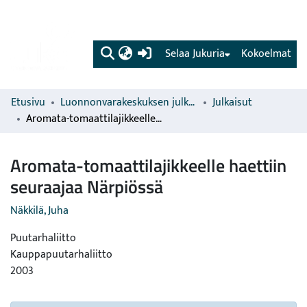
(current)
Selaa Jukuria
Kokoelmat
Etusivu
Luonnonvarakeskuksen julkaisut
Julkaisut
Aromata-tomaattilajikkeelle haettiin seuraajaa Närpiössä
Aromata-tomaattilajikkeelle haettiin
seuraajaa Närpiössä
Näkkilä, Juha
Puutarhaliitto
Kauppapuutarhaliitto
2003