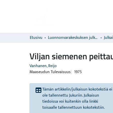
Etusivu
Luonnonvarakeskuksen julkaisut
Julka
Viljan siemenen peittau
Vanhanen, Reijo
Maaseudun Tulevaisuus
1975
Tämän artikkelin/julkaisun kokotekstiä ei
ole tallennettu Jukuriin. Julkaisun
tiedoissa voi kuitenkin olla linkki
toisaalle tallennettuun kokotekstiin.