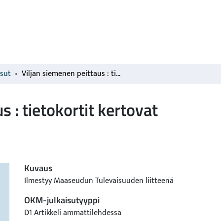
isut
Viljan siemenen peittaus : tietokortit kertovat
s : tietokortit kertovat
Kuvaus
Ilmestyy Maaseudun Tulevaisuuden liitteenä
OKM-julkaisutyyppi
D1 Artikkeli ammattilehdessä