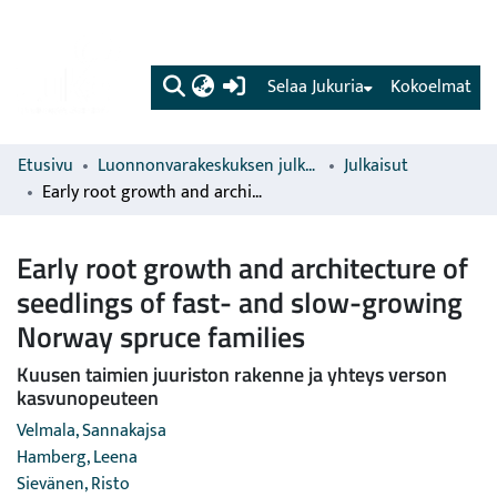
(current)
Selaa Jukuria
Kokoelmat
Etusivu
Luonnonvarakeskuksen julkaisut
Julkaisut
Early root growth and architecture of seedlings of fast- and slow-growing Norway spruce families
Early root growth and architecture of
seedlings of fast- and slow-growing
Norway spruce families
Kuusen taimien juuriston rakenne ja yhteys verson
kasvunopeuteen
Velmala, Sannakajsa
Hamberg, Leena
Sievänen, Risto