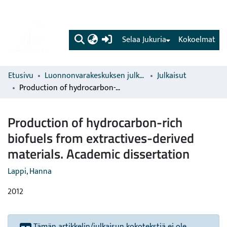
(current)
Selaa Jukuria
Kokoelmat
Etusivu
Luonnonvarakeskuksen julkaisut
Julkaisut
Production of hydrocarbon-rich biofuels from extractives-derived materials. Academic dissertation
Production of hydrocarbon-rich
biofuels from extractives-derived
materials. Academic dissertation
Lappi, Hanna
2012
Tämän artikkelin/julkaisun kokotekstiä ei ole