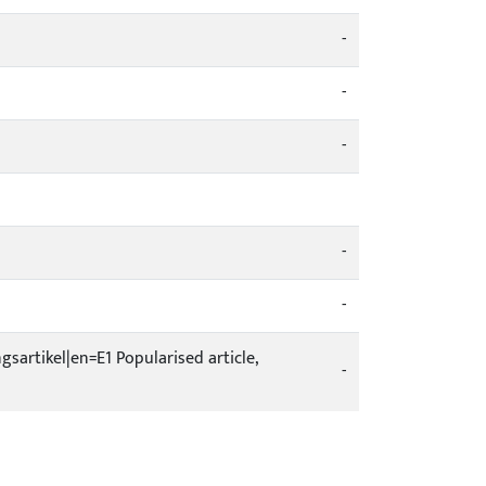
-
-
-
-
-
ingsartikel|en=E1 Popularised article,
-