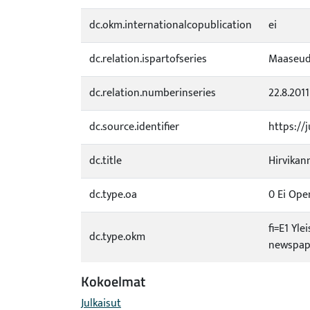
dc.okm.internationalcopublication
ei
dc.relation.ispartofseries
Maaseud
dc.relation.numberinseries
22.8.2011
dc.source.identifier
https://
dc.title
Hirvikan
dc.type.oa
0 Ei Ope
fi=E1 Yle
dc.type.okm
newspape
Kokoelmat
Julkaisut