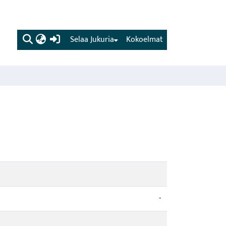
(current)
Selaa Jukuria
Kokoelmat
-