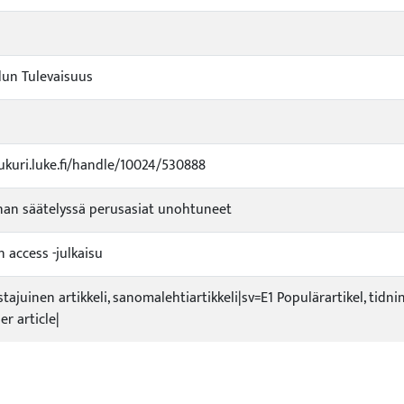
un Tulevaisuus
jukuri.luke.fi/handle/10024/530888
nan säätelyssä perusasiat unohtuneet
n access -julkaisu
istajuinen artikkeli, sanomalehtiartikkeli|sv=E1 Populärartikel, tidn
r article|