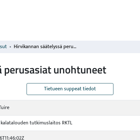
isut
Hirvikannan säätelyssä perusasiat unohtuneet
ä perusasiat unohtuneet
Tietueen suppeat tiedot
Tuire
ja kalatalouden tutkimuslaitos RKTL
16T11:46:02Z