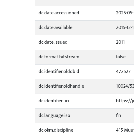
dc.date.accessioned
2025-05-
dc.date.available
2015-12-
dc.date.issued
2011
dc.format.bitstream
false
dc.identifier.olddbid
472527
dc.identifier.oldhandle
10024/5
dc.identifier.uri
https://j
dc.language.iso
fin
dc.okm.discipline
415 Muut