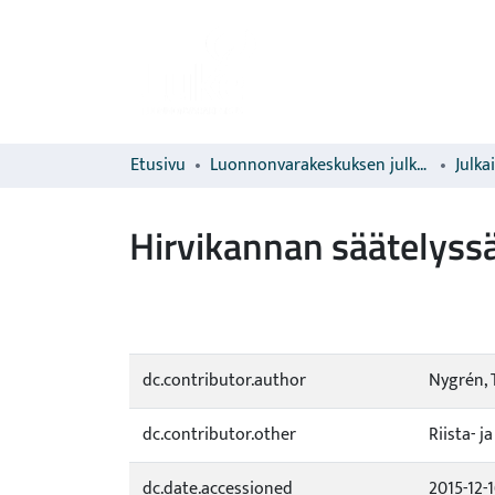
Etusivu
Luonnonvarakeskuksen julkaisut
Julka
Hirvikannan säätelyss
dc.contributor.author
Nygrén, 
dc.contributor.other
Riista- 
dc.date.accessioned
2015-12-