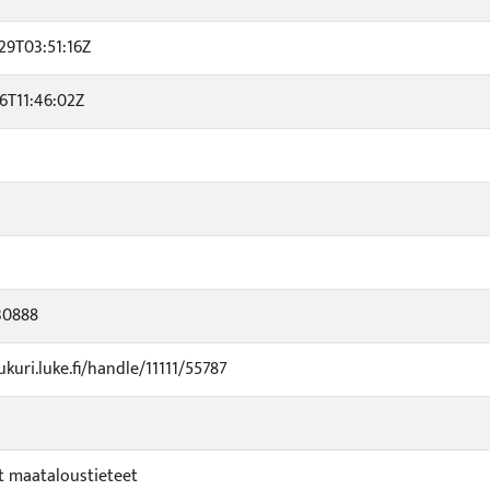
29T03:51:16Z
16T11:46:02Z
30888
ukuri.luke.fi/handle/11111/55787
 maataloustieteet