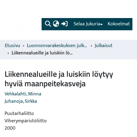
(current)
Selaa Jukuria
Kokoelmat
Etusivu
Luonnonvarakeskuksen julkaisut
Julkaisut
Liikennealueille ja luiskiin löytyy hyviä maanpeitekasveja
Liikennealueille ja luiskiin löytyy
hyviä maanpeitekasveja
Vehkalahti, Minna
Juhanoja, Sirkka
Puutarhaliitto
Viherympäristöliitto
2000