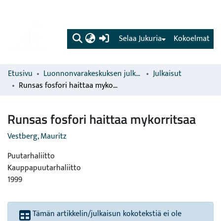
(current)
Selaa Jukuria
Kokoelmat
Etusivu
Luonnonvarakeskuksen julkaisut
Julkaisut
Runsas fosfori haittaa mykorritsaa
Runsas fosfori haittaa mykorritsaa
Vestberg, Mauritz
Puutarhaliitto
Kauppapuutarhaliitto
1999
Tämän artikkelin/julkaisun kokotekstiä ei ole