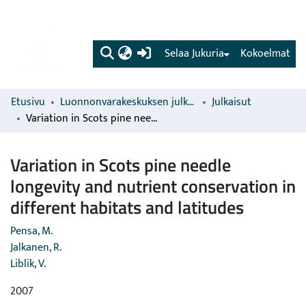
(current)
Selaa Jukuria
Kokoelmat
Etusivu
Luonnonvarakeskuksen julkaisut
Julkaisut
Variation in Scots pine needle longevity and nutrient conservation in different habitats and latitudes
Variation in Scots pine needle
longevity and nutrient conservation in
different habitats and latitudes
Pensa, M.
Jalkanen, R.
Liblik, V.
2007