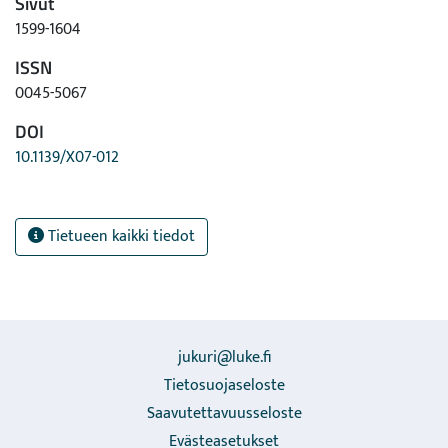
Sivut
1599-1604
ISSN
0045-5067
DOI
10.1139/X07-012
Tietueen kaikki tiedot
jukuri@luke.fi
Tietosuojaseloste
Saavutettavuusseloste
Evästeasetukset