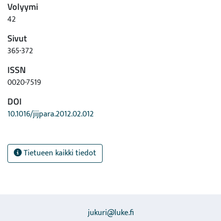
Volyymi
42
Sivut
365-372
ISSN
0020-7519
DOI
10.1016/jijpara.2012.02.012
Tietueen kaikki tiedot
jukuri@luke.fi