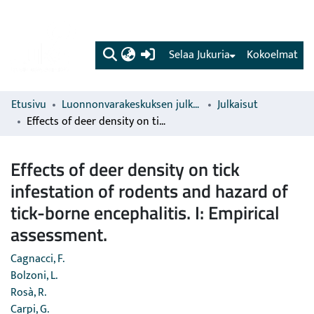
(current)
Selaa Jukuria
Kokoelmat
Etusivu
Luonnonvarakeskuksen julkaisut
Julkaisut
Effects of deer density on tick infestation of rodents and hazard of tick-borne encephalitis. I: Empirical assessment.
Effects of deer density on tick
infestation of rodents and hazard of
tick-borne encephalitis. I: Empirical
assessment.
Cagnacci, F.
Bolzoni, L.
Rosà, R.
Carpi, G.