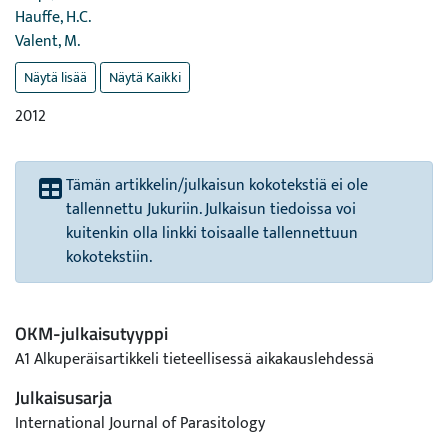
Hauffe, H.C.
Valent, M.
Näytä lisää
Näytä Kaikki
2012
Tämän artikkelin/julkaisun kokotekstiä ei ole
tallennettu Jukuriin. Julkaisun tiedoissa voi
kuitenkin olla linkki toisaalle tallennettuun
kokotekstiin.
OKM-julkaisutyyppi
A1 Alkuperäisartikkeli tieteellisessä aikakauslehdessä
Julkaisusarja
International Journal of Parasitology