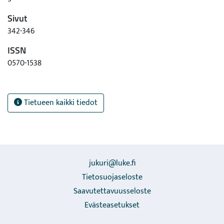
Sivut
342-346
ISSN
0570-1538
Tietueen kaikki tiedot
jukuri@luke.fi
Tietosuojaseloste
Saavutettavuusseloste
Evästeasetukset