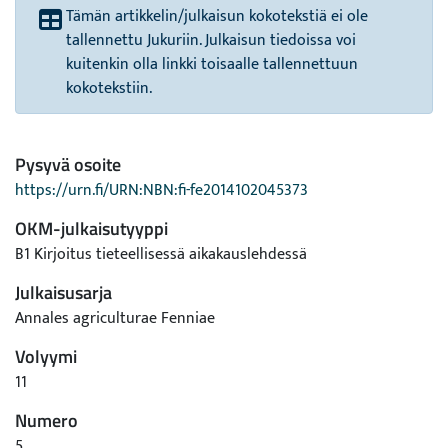
Tämän artikkelin/julkaisun kokotekstiä ei ole
tallennettu Jukuriin. Julkaisun tiedoissa voi
kuitenkin olla linkki toisaalle tallennettuun
kokotekstiin.
Pysyvä osoite
https://urn.fi/URN:NBN:fi-fe2014102045373
OKM-julkaisutyyppi
B1 Kirjoitus tieteellisessä aikakauslehdessä
Julkaisusarja
Annales agriculturae Fenniae
Volyymi
11
Numero
5