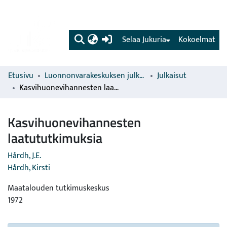
(current)
Selaa Jukuria
Kokoelmat
Etusivu
Luonnonvarakeskuksen julkaisut
Julkaisut
Kasvihuonevihannesten laatututkimuksia
Kasvihuonevihannesten
laatututkimuksia
Hårdh, J.E.
Hårdh, Kirsti
Maatalouden tutkimuskeskus
1972