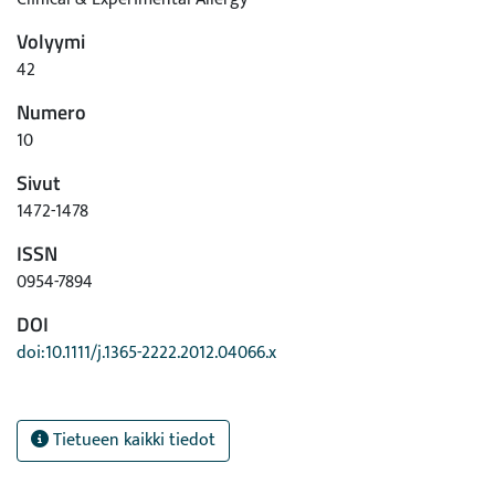
Volyymi
42
Numero
10
Sivut
1472-1478
ISSN
0954-7894
DOI
doi:10.1111/j.1365-2222.2012.04066.x
Tietueen kaikki tiedot