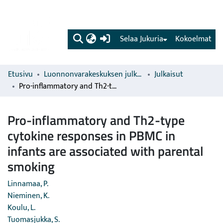
(current)
Selaa Jukuria
Kokoelmat
Etusivu
Luonnonvarakeskuksen julkaisut
Julkaisut
Pro-inflammatory and Th2-type cytokine responses in PBMC in infants are associated with parental smoking
Pro-inflammatory and Th2-type
cytokine responses in PBMC in
infants are associated with parental
smoking
Linnamaa, P.
Nieminen, K.
Koulu, L.
Tuomasjukka, S.