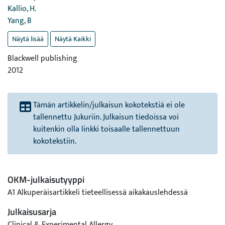
Kallio, H.
Yang, B
Näytä lisää
Näytä Kaikki
Blackwell publishing
2012
Tämän artikkelin/julkaisun kokotekstiä ei ole
tallennettu Jukuriin. Julkaisun tiedoissa voi
kuitenkin olla linkki toisaalle tallennettuun
kokotekstiin.
OKM-julkaisutyyppi
A1 Alkuperäisartikkeli tieteellisessä aikakauslehdessä
Julkaisusarja
Clinical & Experimental Allergy