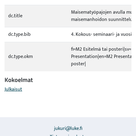
Maisematyöpajojen avulla muk
dc.title
maisemanhoidon suunnitteluu
dc.type.bib
4. Kokous- seminaari- ja vuosiki
fi=M2 Esitelmä tai posteri|sv=M
dc.type.okm
Presentation|en=M2 Presentati
poster|
Kokoelmat
Julkaisut
jukuri@luke.fi