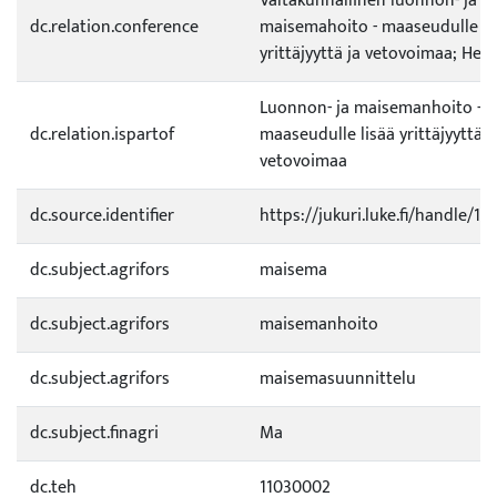
Valtakunnallinen luonnon- ja
dc.relation.conference
maisemahoito - maaseudulle li
yrittäjyyttä ja vetovoimaa; Hels
Luonnon- ja maisemanhoito -
dc.relation.ispartof
maaseudulle lisää yrittäjyyttä j
vetovoimaa
dc.source.identifier
https://jukuri.luke.fi/handle/1
dc.subject.agrifors
maisema
dc.subject.agrifors
maisemanhoito
dc.subject.agrifors
maisemasuunnittelu
dc.subject.finagri
Ma
dc.teh
11030002