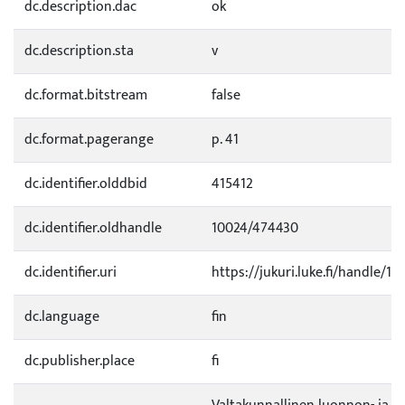
dc.description.dac
ok
dc.description.sta
v
dc.format.bitstream
false
dc.format.pagerange
p. 41
dc.identifier.olddbid
415412
dc.identifier.oldhandle
10024/474430
dc.identifier.uri
https://jukuri.luke.fi/handle/11
dc.language
fin
dc.publisher.place
fi