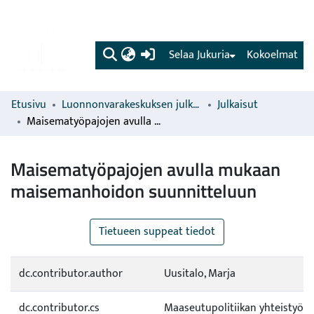
(current)
Selaa Jukuria
Kokoelmat
Etusivu
Luonnonvarakeskuksen julkaisut
Julkaisut
Maisematyöpajojen avulla mukaan maisemanhoidon suunnitteluun
Maisematyöpajojen avulla mukaan
maisemanhoidon suunnitteluun
Tietueen suppeat tiedot
dc.contributor.author
Uusitalo, Marja
dc.contributor.cs
Maaseutupolitiikan yhteistyör