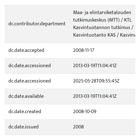
Maa- ja elintarviketalouden
tutkimuskeskus (MTT) / KTL
dc.contributor.department
Kasvintuotannon tutkimus /
Kasvintuotanto KAS / Kasvinvilj
dc.date.accepted
2008-11-17
dc.date.accessioned
2013-03-19T11:04:41Z
dc.date.accessioned
2025-05-28T09:55:45Z
dc.date.available
2013-03-19T11:04:41Z
dc.date.created
2008-10-09
dc.date.issued
2008