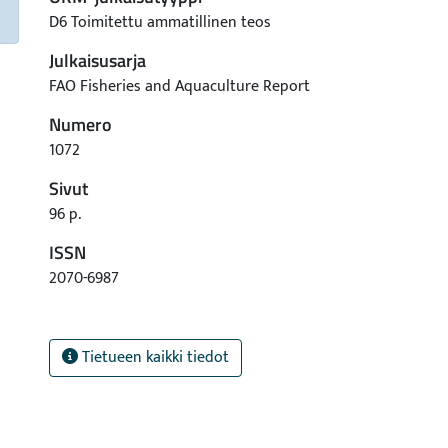
D6 Toimitettu ammatillinen teos
Julkaisusarja
FAO Fisheries and Aquaculture Report
Numero
1072
Sivut
96 p.
ISSN
2070-6987
Tietueen kaikki tiedot