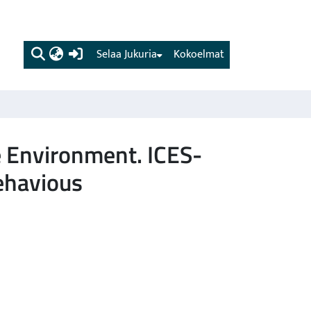
(current)
Selaa Jukuria
Kokoelmat
e Environment. ICES-
ehavious