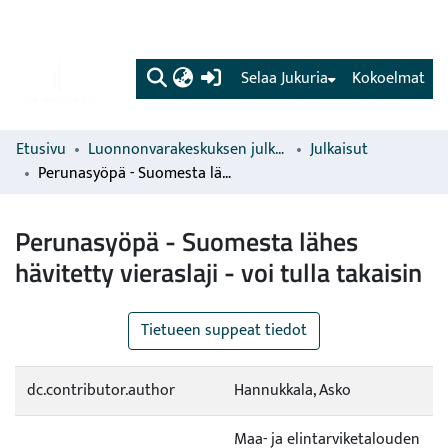
(current)
Selaa Jukuria
Kokoelmat
Etusivu
Luonnonvarakeskuksen julkaisut
Julkaisut
Perunasyöpä - Suomesta lähes hävitetty vieraslaji - voi tulla takaisin
Perunasyöpä - Suomesta lähes
hävitetty vieraslaji - voi tulla takaisin
Tietueen suppeat tiedot
dc.contributor.author
Hannukkala, Asko
Maa- ja elintarviketalouden