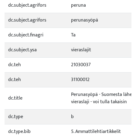
dc.subject.agrifors
peruna
dc.subject.agrifors
perunasyöpä
dc.subject.finagri
Ta
dc.subject.ysa
vieraslajit
dc.teh
21030037
dc.teh
31100012
Perunasyöpä - Suomesta lähes 
dc.title
vieraslaji - voi tulla takaisin
dc.type
b
dc.type.bib
5. Ammattilehtiartikkelit