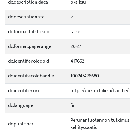
dc.description.daca
pka ksu
dc.description.sta
v
dc.format.bitstream
false
dc.format.pagerange
26-27
dc.identifier.olddbid
417662
dc.identifier.oldhandle
10024/476680
dc.identifier.uri
https://jukuri.luke.fi/handle/11
dc.language
fin
Perunantuotannon tutkimus- j
dc.publisher
kehityssäätiö