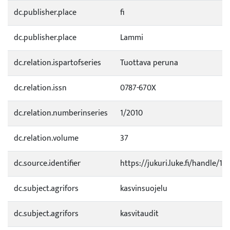
dc.publisher.place
fi
dc.publisher.place
Lammi
dc.relation.ispartofseries
Tuottava peruna
dc.relation.issn
0787-670X
dc.relation.numberinseries
1/2010
dc.relation.volume
37
dc.source.identifier
https://jukuri.luke.fi/handle/1
dc.subject.agrifors
kasvinsuojelu
dc.subject.agrifors
kasvitaudit