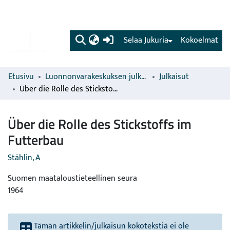
(current)
Selaa Jukuria
Kokoelmat
Etusivu
Luonnonvarakeskuksen julkaisut
Julkaisut
Über die Rolle des Stickstoffs im Futterbau
Über die Rolle des Stickstoffs im
Futterbau
Stählin, A
Suomen maataloustieteellinen seura
1964
Tämän artikkelin/julkaisun kokotekstiä ei ole