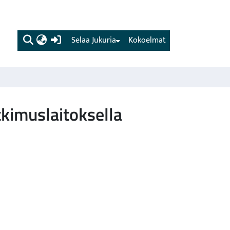
(current)
Selaa Jukuria
Kokoelmat
kimuslaitoksella