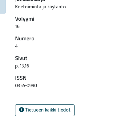
Koetoiminta ja käytäntö
Volyymi
16
Numero
4
Sivut
p. 13,16
ISSN
0355-0990
Tietueen kaikki tiedot