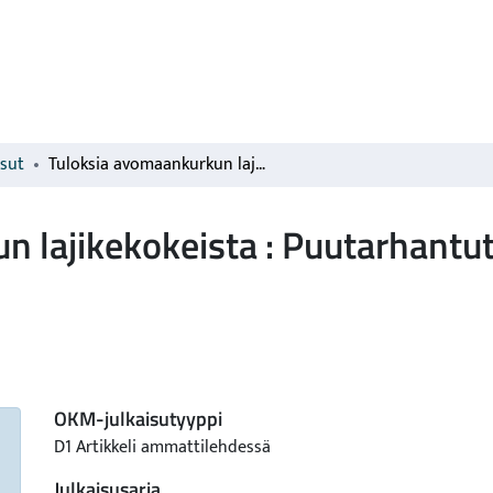
isut
Tuloksia avomaankurkun lajikekokeista : Puutarhantutkimuslaitoksella vuosina 1956-58
 lajikekokeista : Puutarhantut
OKM-julkaisutyyppi
D1 Artikkeli ammattilehdessä
Julkaisusarja