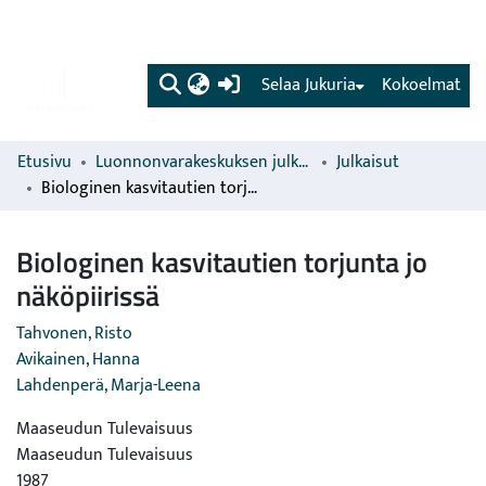
(current)
Selaa Jukuria
Kokoelmat
Etusivu
Luonnonvarakeskuksen julkaisut
Julkaisut
Biologinen kasvitautien torjunta jo näköpiirissä
Biologinen kasvitautien torjunta jo
näköpiirissä
Tahvonen, Risto
Avikainen, Hanna
Lahdenperä, Marja-Leena
Maaseudun Tulevaisuus
Maaseudun Tulevaisuus
1987