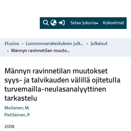
(current)
Selaa Jukuria
Kokoelmat
Etusivu
Luonnonvarakeskuksen julkaisut
Julkaisut
Männyn ravinnetilan muutokset syys- ja talvikauden välillä ojitetulla turvemailla-neulasanalyyttinen tarkastelu
Männyn ravinnetilan muutokset
syys- ja talvikauden välillä ojitetulla
turvemailla-neulasanalyyttinen
tarkastelu
Moilanen, M.
Pietiläinen, P.
2008