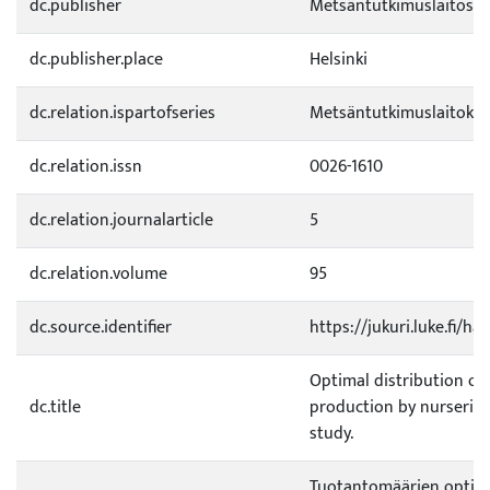
dc.publisher
Metsäntutkimuslaitos
dc.publisher.place
Helsinki
dc.relation.ispartofseries
Metsäntutkimuslaitoksen
dc.relation.issn
0026-1610
dc.relation.journalarticle
5
dc.relation.volume
95
dc.source.identifier
https://jukuri.luke.fi/h
Optimal distribution of
dc.title
production by nurserie
study.
Tuotantomäärien optim