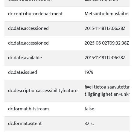
dc.contributor.department
Metsäntutkimuslaitos
dc.date.accessioned
2015-11-18T12:06:28Z
dc.date.accessioned
2025-06-02T09:32:38Z
dc.date.available
2015-11-18T12:06:28Z
dc.date.issued
1979
fi=ei tietoa saavutetta
dc.description.accessibilityfeature
tillgänglighet|en=unknow
dc.format.bitstream
false
dc.format.extent
32 s.