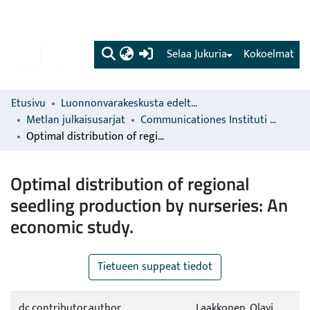
(current)
Selaa Jukuria
Kokoelmat
Etusivu
Luonnonvarakeskusta edeltävien organisaatioiden sarjat
Metlan julkaisusarjat
Communicationes Instituti Forestalis Fenniae
Optimal distribution of regional seedling production by nurseries: An economic study.
Optimal distribution of regional
seedling production by nurseries: An
economic study.
Tietueen suppeat tiedot
dc.contributor.author
Laakkonen, Olavi