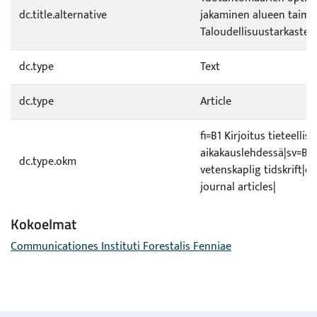
dc.title.alternative
jakaminen alueen taimit
Taloudellisuustarkastelu
dc.type
Text
dc.type
Article
fi=B1 Kirjoitus tieteellis
aikakauslehdessä|sv=B1 
dc.type.okm
vetenskaplig tidskrift|
journal articles|
Kokoelmat
Communicationes Instituti Forestalis Fenniae