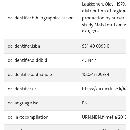
Laakkonen, Olavi. 1979. 
distribution of regional
dc.identifier.bibliographiccitation
production by nurserie
study. Metsäntutkimusla
95.5, 32 s.
dc.identifier.isbn
951-40-0395-0
dc.identifier.olddbid
471447
dc.identifier.oldhandle
10024/529834
dc.identifier.uri
https://jukuri.luke.fi/ha
dc.language.iso
EN
dc.linktocompilation
URN:NBN:fi-metla-20120