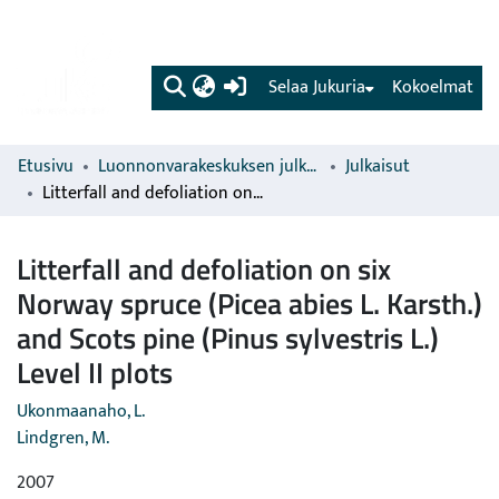
(current)
Selaa Jukuria
Kokoelmat
Etusivu
Luonnonvarakeskuksen julkaisut
Julkaisut
Litterfall and defoliation on six Norway spruce (Picea abies L. Karsth.) and Scots pine (Pinus sylvestris L.) Level II plots
Litterfall and defoliation on six
Norway spruce (Picea abies L. Karsth.)
and Scots pine (Pinus sylvestris L.)
Level II plots
Ukonmaanaho, L.
Lindgren, M.
2007