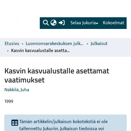
(current)
Selaa Jukuria
Kokoelmat
Etusivu
Luonnonvarakeskuksen julkaisut
Julkaisut
Kasvin kasvualustalle asettamat vaatimukset
Kasvin kasvualustalle asettamat
vaatimukset
Näkkilä, Juha
1999
Tämän artikkelin/julkaisun kokotekstiä ei ole
tallennettu Jukuriin. Julkaisun tiedoissa voi