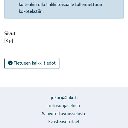
kuitenkin olla linkki toisaalle tallennettuun
kokotekstiin.
Sivut
[3 p]
Tietueen kaikki tiedot
jukuri@luke.fi
Tietosuojaseloste
Saavutettavuusseloste
Evästeasetukset