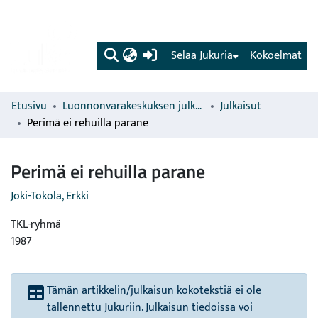
(current)
Selaa Jukuria
Kokoelmat
Etusivu
Luonnonvarakeskuksen julkaisut
Julkaisut
Perimä ei rehuilla parane
Perimä ei rehuilla parane
Joki-Tokola, Erkki
TKL-ryhmä
1987
Tämän artikkelin/julkaisun kokotekstiä ei ole
tallennettu Jukuriin. Julkaisun tiedoissa voi