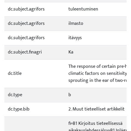
dc.subject.agrifors
tuleentuminen
dc.subject.agrifors
ilmasto
dc.subject.agrifors
itävyys
dc.subject.finagri
Ka
The response of certain pre-ha
dc.title
climatic factors on sensitivity t
sprouting in the ear of two-row
dc.type
b
dc.type.bib
2. Muut tieteelliset artikkelit
fi=B1 Kirjoitus tieteellisessä
aikakauslehdessä|sv=B1 Inlägg i