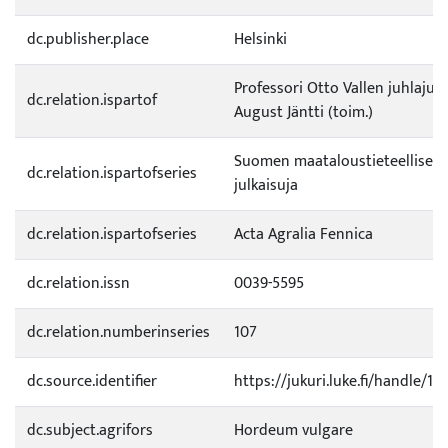
dc.publisher.place
Helsinki
Professori Otto Vallen juhlajulk
dc.relation.ispartof
August Jäntti (toim.)
Suomen maataloustieteellisen
dc.relation.ispartofseries
julkaisuja
dc.relation.ispartofseries
Acta Agralia Fennica
dc.relation.issn
0039-5595
dc.relation.numberinseries
107
dc.source.identifier
https://jukuri.luke.fi/handle/1
dc.subject.agrifors
Hordeum vulgare