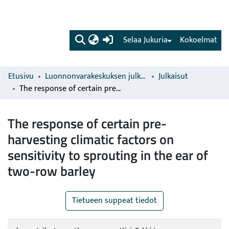
(current)
Selaa Jukuria
Kokoelmat
Etusivu
Luonnonvarakeskuksen julkaisut
Julkaisut
The response of certain pre-harvesting climatic factors on sensitivity to sprouting in the ear of two-row barley
The response of certain pre-
harvesting climatic factors on
sensitivity to sprouting in the ear of
two-row barley
Tietueen suppeat tiedot