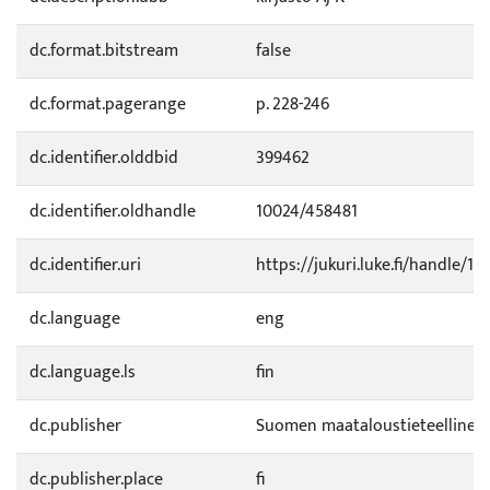
dc.format.bitstream
false
dc.format.pagerange
p. 228-246
dc.identifier.olddbid
399462
dc.identifier.oldhandle
10024/458481
dc.identifier.uri
https://jukuri.luke.fi/handle/111
dc.language
eng
dc.language.ls
fin
dc.publisher
Suomen maataloustieteellinen
dc.publisher.place
fi