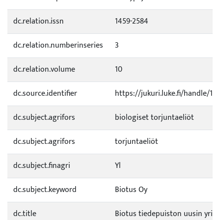
dc.relation.issn
1459-2584
dc.relation.numberinseries
3
dc.relation.volume
10
dc.source.identifier
https://jukuri.luke.fi/handle/1
dc.subject.agrifors
biologiset torjuntaeliöt
dc.subject.agrifors
torjuntaeliöt
dc.subject.finagri
Yl
dc.subject.keyword
Biotus Oy
dc.title
Biotus tiedepuiston uusin yrity