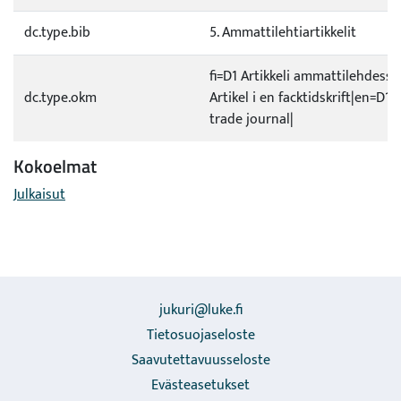
dc.type.bib
5. Ammattilehtiartikkelit
fi=D1 Artikkeli ammattilehdessä
dc.type.okm
Artikel i en facktidskrift|en=D1 A
trade journal|
Kokoelmat
Julkaisut
jukuri@luke.fi
Tietosuojaseloste
Saavutettavuusseloste
Evästeasetukset