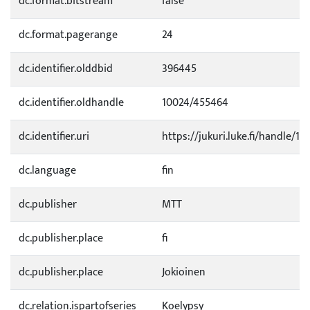
dc.format.bitstream
false
dc.format.pagerange
24
dc.identifier.olddbid
396445
dc.identifier.oldhandle
10024/455464
dc.identifier.uri
https://jukuri.luke.fi/handle/11
dc.language
fin
dc.publisher
MTT
dc.publisher.place
fi
dc.publisher.place
Jokioinen
dc.relation.ispartofseries
Koelypsy