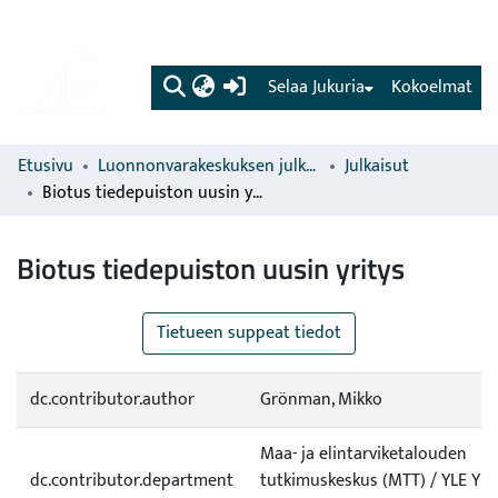
(current)
Selaa Jukuria
Kokoelmat
Etusivu
Luonnonvarakeskuksen julkaisut
Julkaisut
Biotus tiedepuiston uusin yritys
Biotus tiedepuiston uusin yritys
Tietueen suppeat tiedot
dc.contributor.author
Grönman, Mikko
Maa- ja elintarviketalouden
dc.contributor.department
tutkimuskeskus (MTT) / YLE Ylei