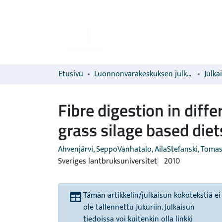
Etusivu
Luonnonvarakeskuksen julkaisut
Julka
Fibre digestion in diff
grass silage based diet
Ahvenjärvi, Seppo
Vanhatalo, Aila
Stefanski, Toma
Sveriges lantbruksuniversitet
2010
Tämän artikkelin/julkaisun kokotekstiä ei
ole tallennettu Jukuriin. Julkaisun
tiedoissa voi kuitenkin olla linkki