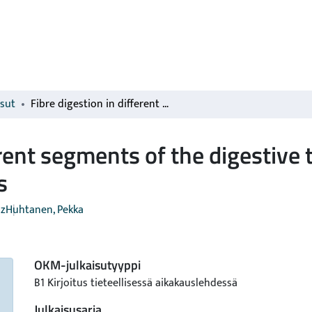
isut
Fibre digestion in different segments of the digestive tract of dairy cows fed grass silage based diets
erent segments of the digestive 
s
sz
Huhtanen, Pekka
OKM-julkaisutyyppi
B1 Kirjoitus tieteellisessä aikakauslehdessä
Julkaisusarja