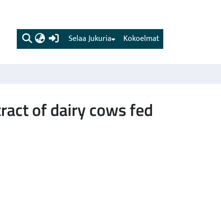
(current)
Selaa Jukuria
Kokoelmat
tract of dairy cows fed