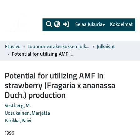
(current)
Selaa Jukuria
Kokoelmat
Etusivu
Luonnonvarakeskuksen julkaisut
Julkaisut
Potential for utilizing AMF in strawberry (Fragaria x ananassa Duch.) production
Potential for utilizing AMF in
strawberry (Fragaria x ananassa
Duch.) production
Vestberg, M.
Uosukainen, Marjatta
Parikka, Päivi
1996