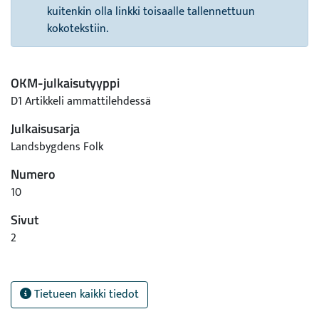
kuitenkin olla linkki toisaalle tallennettuun
kokotekstiin.
OKM-julkaisutyyppi
D1 Artikkeli ammattilehdessä
Julkaisusarja
Landsbygdens Folk
Numero
10
Sivut
2
Tietueen kaikki tiedot