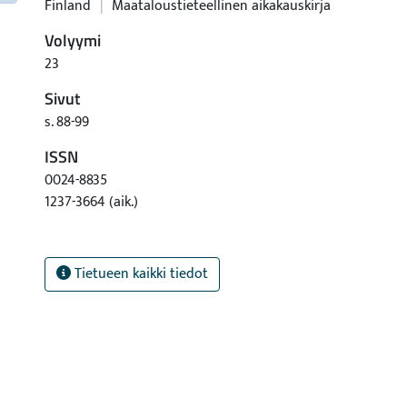
Finland
|
Maataloustieteellinen aikakauskirja
Volyymi
23
Sivut
s. 88-99
ISSN
0024-8835
1237-3664 (aik.)
Tietueen kaikki tiedot