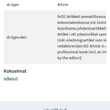
dc.type
Article
fi=D2 Artikkeli ammatillisessa
kokoomateoksessa (ml. toimitt
kirjoittama johdantoartikkeli)|
Artikel i ett yrkesinriktat samli
dc.type.okm
(inkl. inledningsartikel som skri
redaktören)|en=D2 Article in a
professional book (incl. an int
by the editor)|
Kokoelmat
Julkaisut