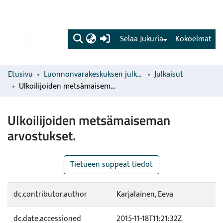
(current)
Selaa Jukuria
Kokoelmat
Etusivu
Luonnonvarakeskuksen julkaisut
Julkaisut
Ulkoilijoiden metsämaiseman arvostukset.
Ulkoilijoiden metsämaiseman
arvostukset.
Tietueen suppeat tiedot
dc.contributor.author
Karjalainen, Eeva
dc.date.accessioned
2015-11-18T11:21:32Z