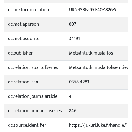
dc.linktocompilation
URN:ISBN:951-40-1826-5
dc.metlaperson
807
dc.metlasuorite
34191
dc.publisher
Metsäntutkimuslaitos
dc.relation.ispartofseries
Metsäntutkimuslaitoksen tied
dc.relation.issn
0358-4283
dc.relation.journalarticle
4
dc.relation.numberinseries
846
dc.source.identifier
https://jukuri.luke.fi/handle/1