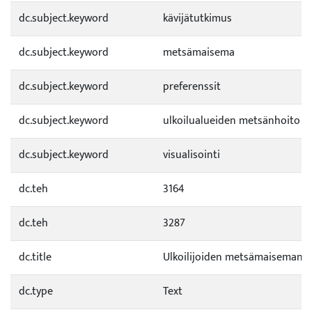
dc.subject.keyword
kävijätutkimus
dc.subject.keyword
metsämaisema
dc.subject.keyword
preferenssit
dc.subject.keyword
ulkoilualueiden metsänhoito
dc.subject.keyword
visualisointi
dc.teh
3164
dc.teh
3287
dc.title
Ulkoilijoiden metsämaiseman a
dc.type
Text