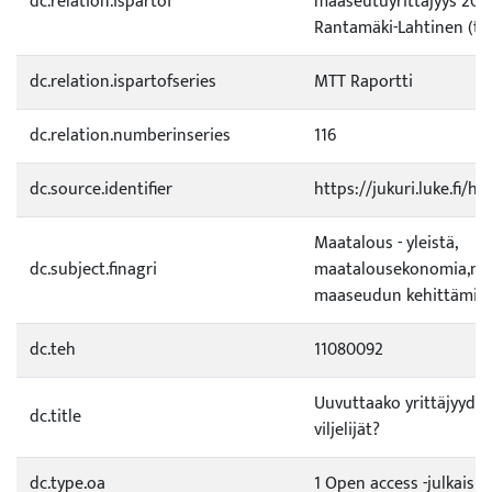
dc.relation.ispartof
maaseutuyrittäjyys 200
Rantamäki-Lahtinen (to
dc.relation.ispartofseries
MTT Raportti
dc.relation.numberinseries
116
dc.source.identifier
https://jukuri.luke.fi/
Maatalous - yleistä,
dc.subject.finagri
maatalousekonomia,ma
maaseudun kehittämin
dc.teh
11080092
Uuvuttaako yrittäjyyde
dc.title
viljelijät?
dc.type.oa
1 Open access -julkaisu