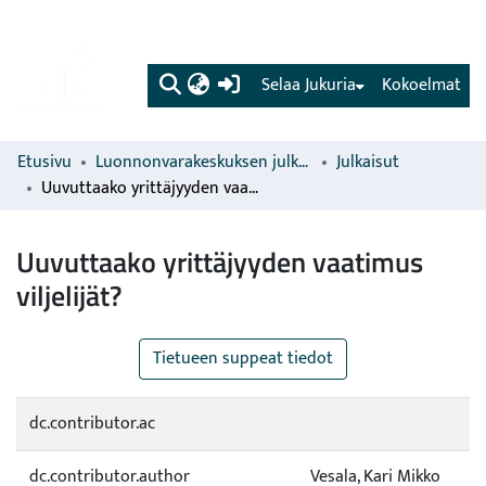
(current)
Selaa Jukuria
Kokoelmat
Etusivu
Luonnonvarakeskuksen julkaisut
Julkaisut
Uuvuttaako yrittäjyyden vaatimus viljelijät?
Uuvuttaako yrittäjyyden vaatimus
viljelijät?
Tietueen suppeat tiedot
dc.contributor.ac
dc.contributor.author
Vesala, Kari Mikko