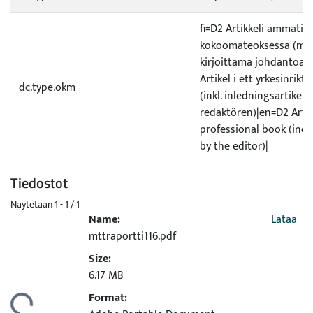
fi=D2 Artikkeli ammatill
kokoomateoksessa (ml. 
kirjoittama johdantoart
Artikel i ett yrkesinrikt
dc.type.okm
(inkl. inledningsartikel 
redaktören)|en=D2 Artic
professional book (incl.
by the editor)|
Tiedostot
Näytetään
1 - 1 / 1
Name:
Lataa
mttraportti116.pdf
Size:
6.17 MB
Format: