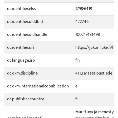
dc.identifier.elss
1798-6419
dc.identifier.olddbid
422746
dc.identifier.oldhandle
10024/481498
dc.identifier.uri
https://jukuri.luke.fi/h
dc.language.iso
fin
dc.okm.discipline
411,1 Maataloustiede
dc.okm.internationalcopublication
ei
dc.publisher.country
fi
Muuttuva ja menestyvä