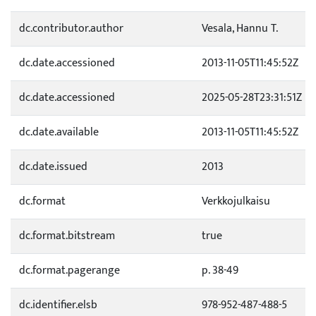
dc.contributor.author
Vesala, Hannu T.
dc.date.accessioned
2013-11-05T11:45:52Z
dc.date.accessioned
2025-05-28T23:31:51Z
dc.date.available
2013-11-05T11:45:52Z
dc.date.issued
2013
dc.format
Verkkojulkaisu
dc.format.bitstream
true
dc.format.pagerange
p. 38-49
dc.identifier.elsb
978-952-487-488-5