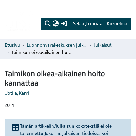
(current)
Selaa Jukuria
Kokoelmat
Etusivu
Luonnonvarakeskuksen julkaisut
Julkaisut
Taimikon oikea-aikainen hoito kannattaa
Taimikon oikea-aikainen hoito
kannattaa
Uotila, Karri
2014
Tämän artikkelin/julkaisun kokotekstiä ei ole
tallennettu Jukuriin. Julkaisun tiedoissa voi