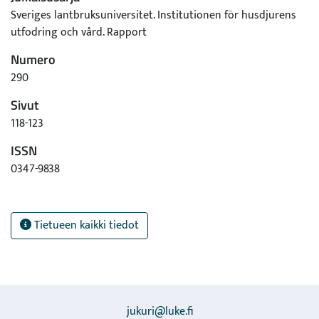
Sveriges lantbruksuniversitet. Institutionen för husdjurens
utfodring och vård. Rapport
Numero
290
Sivut
118-123
ISSN
0347-9838
Tietueen kaikki tiedot
jukuri@luke.fi