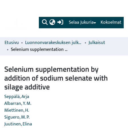
(current)
Selaa Jukuria
Kokoelmat
Etusivu
Luonnonvarakeskuksen julkaisut
Julkaisut
Selenium supplementation by addition of sodium selenate with silage additive
Selenium supplementation by
addition of sodium selenate with
silage additive
Seppälä, Arja
Albarran, Y. M.
Miettinen, H.
Siguero, M. P.
Juutinen, Elina