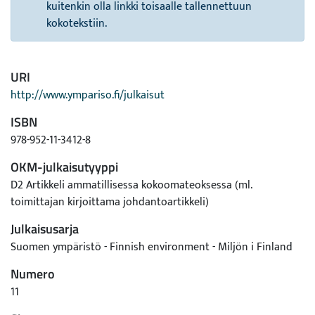
kuitenkin olla linkki toisaalle tallennettuun
kokotekstiin.
URI
http://www.ympariso.fi/julkaisut
ISBN
978-952-11-3412-8
OKM-julkaisutyyppi
D2 Artikkeli ammatillisessa kokoomateoksessa (ml.
toimittajan kirjoittama johdantoartikkeli)
Julkaisusarja
Suomen ympäristö - Finnish environment - Miljön i Finland
Numero
11