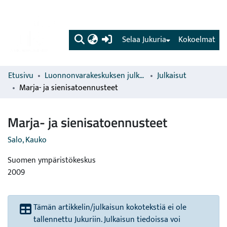
(current)
Selaa Jukuria
Kokoelmat
Etusivu
Luonnonvarakeskuksen julkaisut
Julkaisut
Marja- ja sienisatoennusteet
Marja- ja sienisatoennusteet
Salo, Kauko
Suomen ympäristökeskus
2009
Tämän artikkelin/julkaisun kokotekstiä ei ole
tallennettu Jukuriin. Julkaisun tiedoissa voi