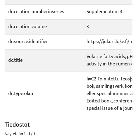
dc.relation.numberinseries
Supplementum 3
dc.relation.volume
3
dc.source.identifier
https://jukuri.luke.fi/
Volatile fatty acids, pH 
dc.title
activity in the rumen c
fi=C2 Toimitettu teos|s
bok, samlingsverk, konf
dc.type.okm
eller specialnummer av 
Edited book, conference
special issue of a journa
Tiedostot
Näytetään
1 - 1 / 1