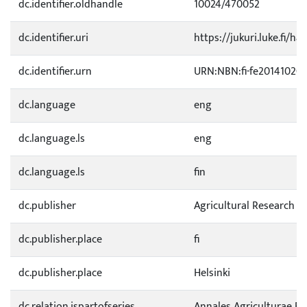
dc.identifier.oldhandle
10024/470052
dc.identifier.uri
https://jukuri.luke.fi/ha
dc.identifier.urn
URN:NBN:fi-fe20141020
dc.language
eng
dc.language.ls
eng
dc.language.ls
fin
dc.publisher
Agricultural Research C
dc.publisher.place
fi
dc.publisher.place
Helsinki
dc.relation.ispartofseries
Annales Agriculturae F