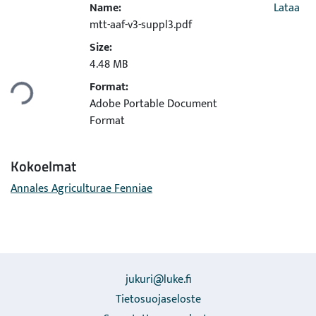
Name:
Lataa
mtt-aaf-v3-suppl3.pdf
Size:
dataan...
4.48 MB
Format:
Adobe Portable Document
Format
Kokoelmat
Annales Agriculturae Fenniae
jukuri@luke.fi
Tietosuojaseloste