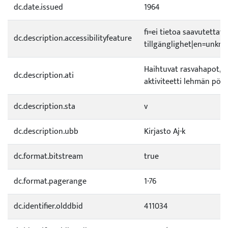
dc.date.issued
1964
fi=ei tietoa saavutetta
dc.description.accessibilityfeature
tillgänglighet|en=unknow
Haihtuvat rasvahapot, p
dc.description.ati
aktiviteetti lehmän pöts
dc.description.sta
v
dc.description.ubb
Kirjasto Aj-k
dc.format.bitstream
true
dc.format.pagerange
1-76
dc.identifier.olddbid
411034