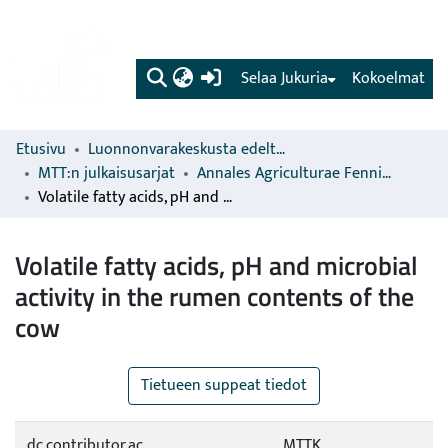
(current)
Selaa Jukuria
Kokoelmat
Etusivu
Luonnonvarakeskusta edeltävien organisaatioiden sarjat
MTT:n julkaisusarjat
Annales Agriculturae Fenniae
Volatile fatty acids, pH and microbial activity in the rumen contents of the cow
Volatile fatty acids, pH and microbial
activity in the rumen contents of the
cow
Tietueen suppeat tiedot
dc.contributor.ac
MTTK