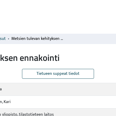
isut
Metsien tulevan kehityksen ennakointi
yksen ennakointi
Tietueen suppeat tiedot
ha
, Kari
yliopisto, tilastotieteen laitos