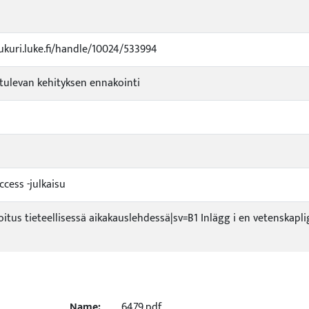
jukuri.luke.fi/handle/10024/533994
tulevan kehityksen ennakointi
ccess -julkaisu
joitus tieteellisessä aikakauslehdessä|sv=B1 Inlägg i en vetenskapl
Name:
6479.pdf