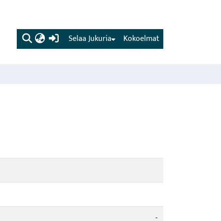
(current)
Selaa Jukuria
Kokoelmat
-