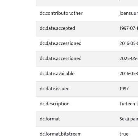
dc.contributor.other
Joensuun
dc.date.accepted
1997-07-
dc.date.accessioned
2016-05-
dc.date.accessioned
2025-05-
dc.date.available
2016-05-
dc.date.issued
1997
dc.description
Tieteen 
dc.format
Sekä pai
dc.format.bitstream
true