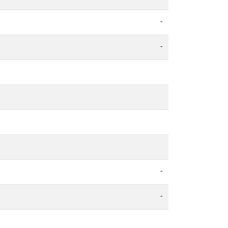
-
-
-
-