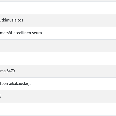
tkimuslaitos
etsätieteellinen seura
/ma.6479
teen aikakauskirja
5