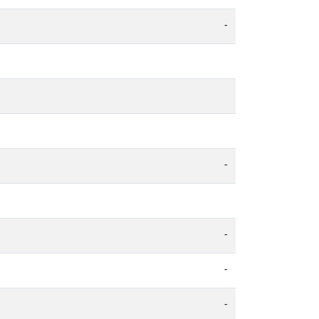
-
-
-
-
-