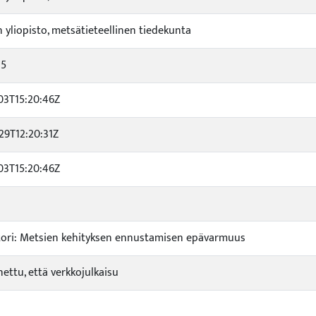
 yliopisto, metsätieteellinen tiedekunta
15
03T15:20:46Z
29T12:20:31Z
03T15:20:46Z
tori: Metsien kehityksen ennustamisen epävarmuus
nettu, että verkkojulkaisu