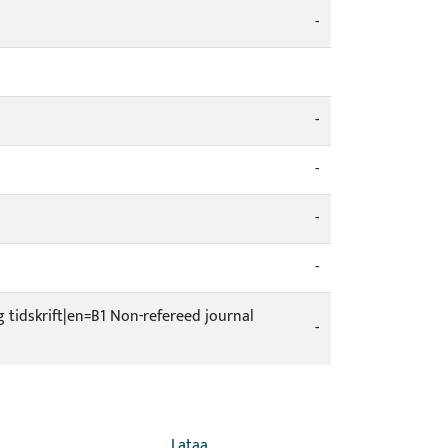
-
-
-
-
-
ig tidskrift|en=B1 Non-refereed journal
-
Lataa