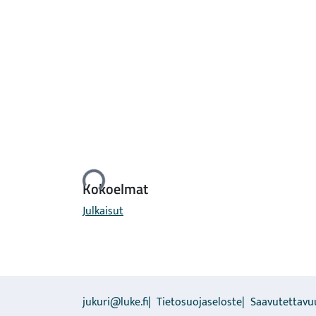
Ladataan...
Kokoelmat
Julkaisut
jukuri@luke.fi
Tietosuojaseloste
Saavutettavu