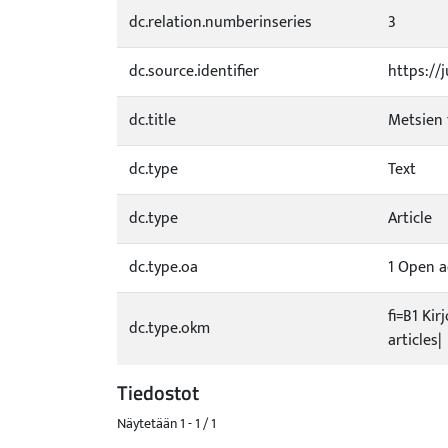
dc.relation.numberinseries
3
dc.source.identifier
https://
dc.title
Metsien 
dc.type
Text
dc.type
Article
dc.type.oa
1 Open a
fi=B1 Kir
dc.type.okm
articles|
Tiedostot
Näytetään
1 - 1 / 1