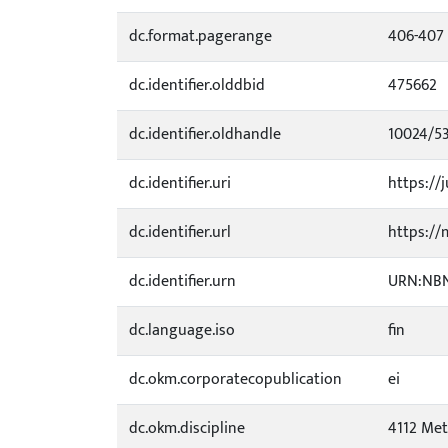
dc.format.pagerange
406-407
dc.identifier.olddbid
475662
dc.identifier.oldhandle
10024/5
dc.identifier.uri
https://j
dc.identifier.url
https://
dc.identifier.urn
URN:NBN:
dc.language.iso
fin
dc.okm.corporatecopublication
ei
dc.okm.discipline
4112 Met