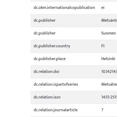
dc.okm.internationalcopublication
ei
dc.publisher
Metsäntu
dc.publisher
Suomen m
dc.publisher.country
FI
dc.publisher.place
Helsinki
dc.relation.doi
10.14214
dc.relation.ispartofseries
Metsätie
dc.relation.issn
1455-251
dc.relation.journalarticle
7