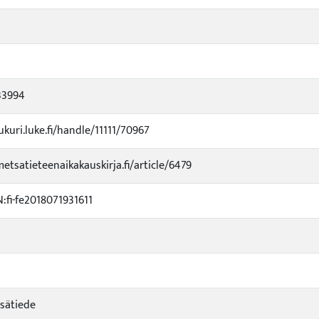
33994
ukuri.luke.fi/handle/11111/70967
metsatieteenaikakauskirja.fi/article/6479
fi-fe2018071931611
sätiede