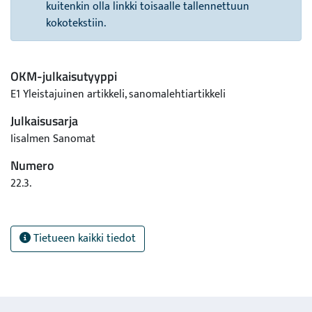
kuitenkin olla linkki toisaalle tallennettuun
kokotekstiin.
OKM-julkaisutyyppi
E1 Yleistajuinen artikkeli, sanomalehtiartikkeli
Julkaisusarja
Iisalmen Sanomat
Numero
22.3.
Tietueen kaikki tiedot