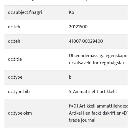
dc.subject.finagri
Ko
dc.teh
20121500
dc.teh
41007-00029400
Utseendemässiga egenskaper 
dc.title
urvalsaveln för regnbågslax
dc.type
b
dc.type.bib
5. Ammattilehtiartikkelit
fi=D1 Artikkeli ammattilehdessä
dc.type.okm
Artikel i en facktidskrift|en=D1 A
trade journal|