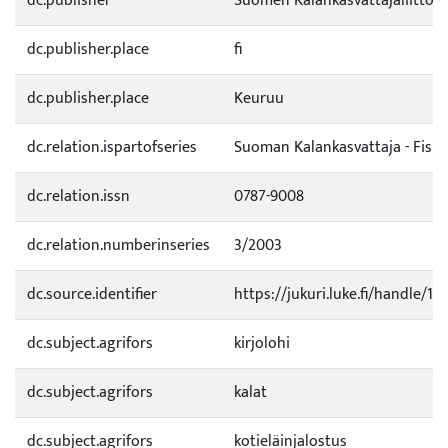
dc.publisher
Suomen Kalankasvattajaliitto
dc.publisher.place
fi
dc.publisher.place
Keuruu
dc.relation.ispartofseries
Suoman Kalankasvattaja - Fisk
dc.relation.issn
0787-9008
dc.relation.numberinseries
3/2003
dc.source.identifier
https://jukuri.luke.fi/handle/1
dc.subject.agrifors
kirjolohi
dc.subject.agrifors
kalat
dc.subject.agrifors
kotieläinjalostus