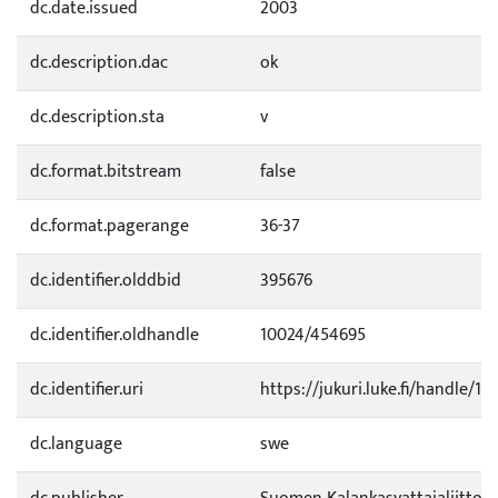
dc.date.issued
2003
dc.description.dac
ok
dc.description.sta
v
dc.format.bitstream
false
dc.format.pagerange
36-37
dc.identifier.olddbid
395676
dc.identifier.oldhandle
10024/454695
dc.identifier.uri
https://jukuri.luke.fi/handle/11
dc.language
swe