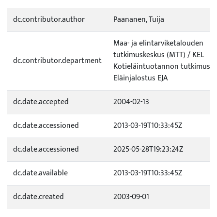
dc.contributor.author
Paananen, Tuija
Maa- ja elintarviketalouden
tutkimuskeskus (MTT) / KEL
dc.contributor.department
Kotieläintuotannon tutkimus /
Eläinjalostus EJA
dc.date.accepted
2004-02-13
dc.date.accessioned
2013-03-19T10:33:45Z
dc.date.accessioned
2025-05-28T19:23:24Z
dc.date.available
2013-03-19T10:33:45Z
dc.date.created
2003-09-01