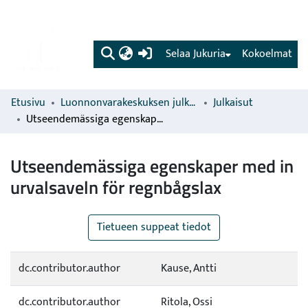
(current)
Selaa Jukuria
Kokoelmat
Etusivu
Luonnonvarakeskuksen julkaisut
Julkaisut
Utseendemässiga egenskaper med in urvalsaveln för regnbågslax
Utseendemässiga egenskaper med in
urvalsaveln för regnbågslax
Tietueen suppeat tiedot
dc.contributor.author
Kause, Antti
dc.contributor.author
Ritola, Ossi