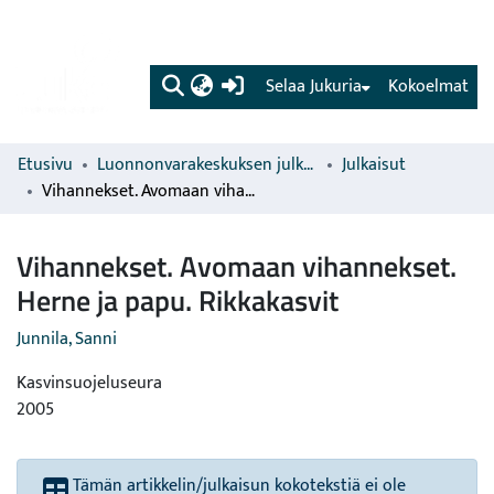
(current)
Selaa Jukuria
Kokoelmat
Etusivu
Luonnonvarakeskuksen julkaisut
Julkaisut
Vihannekset. Avomaan vihannekset. Herne ja papu. Rikkakasvit
Vihannekset. Avomaan vihannekset.
Herne ja papu. Rikkakasvit
Junnila, Sanni
Kasvinsuojeluseura
2005
Tämän artikkelin/julkaisun kokotekstiä ei ole