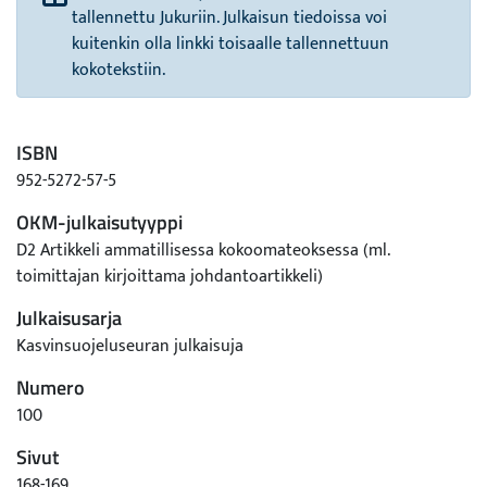
tallennettu Jukuriin. Julkaisun tiedoissa voi
kuitenkin olla linkki toisaalle tallennettuun
kokotekstiin.
ISBN
952-5272-57-5
OKM-julkaisutyyppi
D2 Artikkeli ammatillisessa kokoomateoksessa (ml.
toimittajan kirjoittama johdantoartikkeli)
Julkaisusarja
Kasvinsuojeluseuran julkaisuja
Numero
100
Sivut
168-169