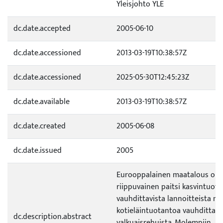
Yleisjohto YLE
dc.date.accepted
2005-06-10
dc.date.accessioned
2013-03-19T10:38:57Z
dc.date.accessioned
2025-05-30T12:45:23Z
dc.date.available
2013-03-19T10:38:57Z
dc.date.created
2005-06-08
dc.date.issued
2005
Eurooppalainen maatalous on
riippuvainen paitsi kasvintuot
vauhdittavista lannoitteista m
kotieläintuotantoa vauhdittavi
dc.description.abstract
valkuaisrehuista. Molempiin