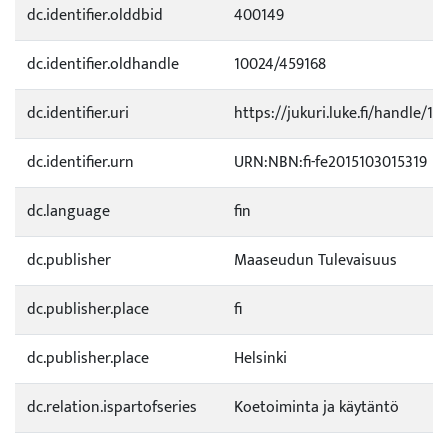
dc.identifier.olddbid
400149
dc.identifier.oldhandle
10024/459168
dc.identifier.uri
https://jukuri.luke.fi/handle/11
dc.identifier.urn
URN:NBN:fi-fe2015103015319
dc.language
fin
dc.publisher
Maaseudun Tulevaisuus
dc.publisher.place
fi
dc.publisher.place
Helsinki
dc.relation.ispartofseries
Koetoiminta ja käytäntö