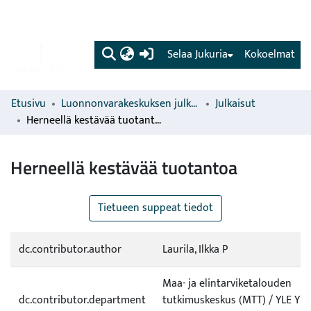
(current)
Selaa Jukuria
Kokoelmat
Etusivu
Luonnonvarakeskuksen julkaisut
Julkaisut
Herneellä kestävää tuotantoa
Herneellä kestävää tuotantoa
Tietueen suppeat tiedot
dc.contributor.author
Laurila, Ilkka P
Maa- ja elintarviketalouden
dc.contributor.department
tutkimuskeskus (MTT) / YLE Ylei