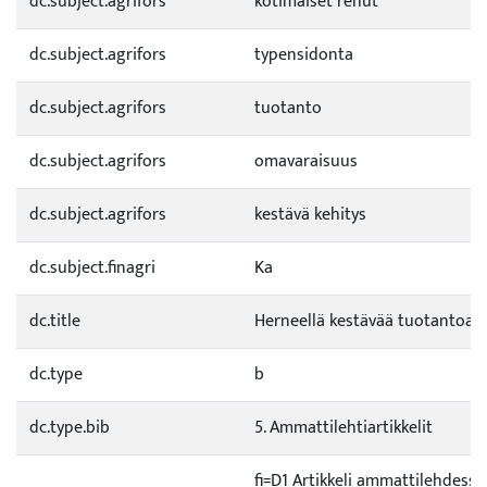
dc.subject.agrifors
kotimaiset rehut
dc.subject.agrifors
typensidonta
dc.subject.agrifors
tuotanto
dc.subject.agrifors
omavaraisuus
dc.subject.agrifors
kestävä kehitys
dc.subject.finagri
Ka
dc.title
Herneellä kestävää tuotantoa
dc.type
b
dc.type.bib
5. Ammattilehtiartikkelit
fi=D1 Artikkeli ammattilehdessä