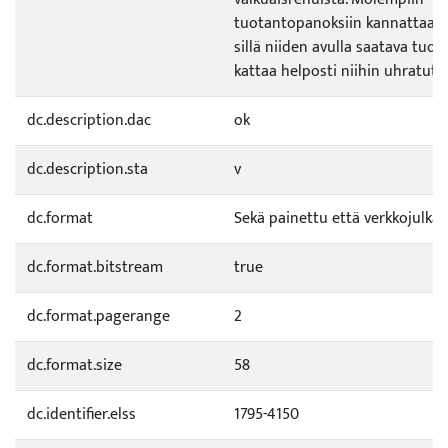
tuotantopanoksiin kannattaa t
sillä niiden avulla saatava tuo
kattaa helposti niihin uhratut 
dc.description.dac
ok
dc.description.sta
v
dc.format
Sekä painettu että verkkojulkai
dc.format.bitstream
true
dc.format.pagerange
2
dc.format.size
58
dc.identifier.elss
1795-4150