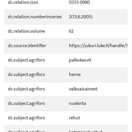
dc.relation.issn
0355-0990
dc.relation.numberinseries
2(13.6.2005)
dc.relation.volume
62
dc.source.identifier
https://jukuri.luke.fi/handle/1
dc.subject.agrifors
palkokasvit
dc.subject.agrifors
herne
dc.subject.agrifors
valkuaisaineet
dc.subject.agrifors
ruokinta
dc.subject.agrifors
rehut