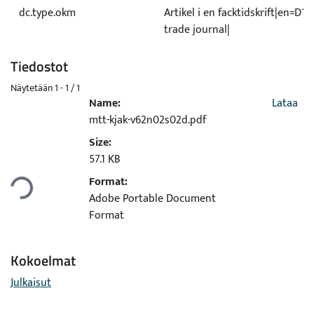
dc.type.okm
Artikel i en facktidskrift|en=D1 A
trade journal|
Tiedostot
Näytetään
1 - 1 / 1
Name:
Lataa
mtt-kjak-v62n02s02d.pdf
Size:
Ladataan...
57.1 KB
Format:
Adobe Portable Document
Format
Kokoelmat
Julkaisut