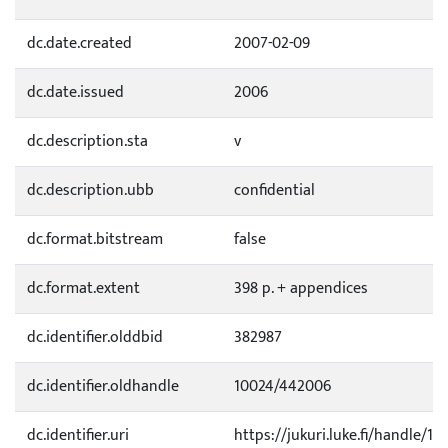
dc.date.created
2007-02-09
dc.date.issued
2006
dc.description.sta
v
dc.description.ubb
confidential
dc.format.bitstream
false
dc.format.extent
398 p. + appendices
dc.identifier.olddbid
382987
dc.identifier.oldhandle
10024/442006
dc.identifier.uri
https://jukuri.luke.fi/handle/11