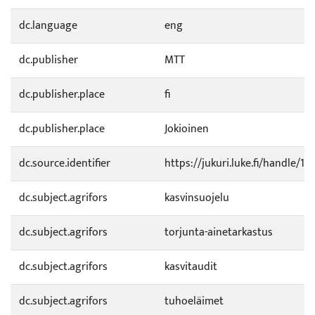
dc.language
eng
dc.publisher
MTT
dc.publisher.place
fi
dc.publisher.place
Jokioinen
dc.source.identifier
https://jukuri.luke.fi/handle/
dc.subject.agrifors
kasvinsuojelu
dc.subject.agrifors
torjunta-ainetarkastus
dc.subject.agrifors
kasvitaudit
dc.subject.agrifors
tuhoeläimet