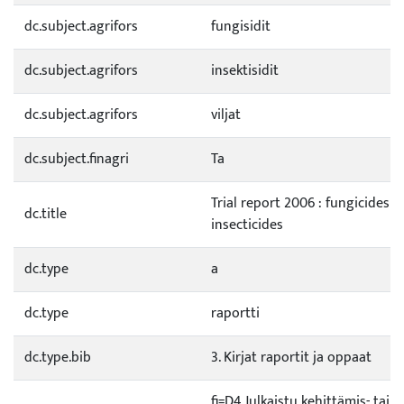
dc.subject.agrifors
fungisidit
dc.subject.agrifors
insektisidit
dc.subject.agrifors
viljat
dc.subject.finagri
Ta
Trial report 2006 : fungicides 
dc.title
insecticides
dc.type
a
dc.type
raportti
dc.type.bib
3. Kirjat raportit ja oppaat
fi=D4 Julkaistu kehittämis- tai