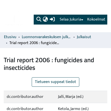
(current)
Selaa Jukuria
Kokoelmat
Etusivu
Luonnonvarakeskuksen julkaisut
Julkaisut
Trial report 2006 : fungicides and insecticides
Trial report 2006 : fungicides and
insecticides
Tietueen suppeat tiedot
dc.contributor.author
Jalli, Marja (ed.)
dc.contributor.author
Ketola, Jarmo (ed.)