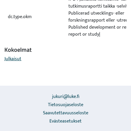
tutkimusraportti taikka -selvit
Publicerad utvecklings- eller
dc.type.okm
forskningsrapport eller -utred
Published development or rese
report or study|
Kokoelmat
Julkaisut
jukuri@luke.fi
Tietosuojaseloste
Saavutettavuusseloste
Evästeasetukset