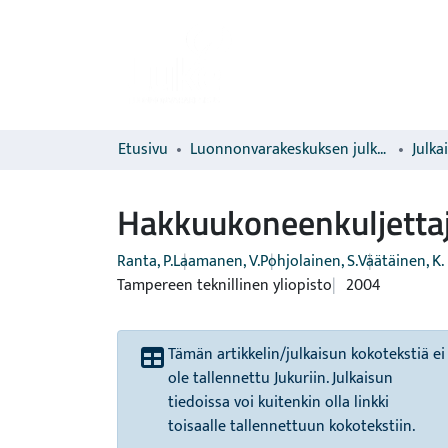
Etusivu
Luonnonvarakeskuksen julkaisut
Julka
Hakkuukoneenkuljettaj
Ranta, P.
Laamanen, V.
Pohjolainen, S.
Väätäinen, K.
Tampereen teknillinen yliopisto
2004
Tämän artikkelin/julkaisun kokotekstiä ei
ole tallennettu Jukuriin. Julkaisun
tiedoissa voi kuitenkin olla linkki
toisaalle tallennettuun kokotekstiin.