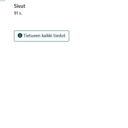
Sivut
91 s.
Tietueen kaikki tiedot