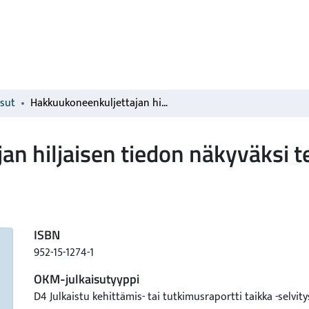
isut
Hakkuukoneenkuljettajan hiljaisen tiedon näkyväksi tekeminen
an hiljaisen tiedon näkyväksi 
ISBN
952-15-1274-1
OKM-julkaisutyyppi
D4 Julkaistu kehittämis- tai tutkimusraportti taikka -selvity