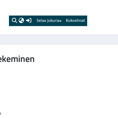
(current)
Selaa Jukuria
Kokoelmat
tekeminen
s