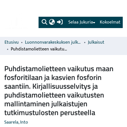
(current)
Selaa Jukuria
Kokoelmat
Etusivu
Luonnonvarakeskuksen julkaisut
Julkaisut
Puhdistamolietteen vaikutus maan fosforitilaan ja kasvien fosforin saantiin. Kirjallisuusselvitys ja puhdistamolietteen vaikutusten mallintaminen julkaistujen tutkimustulosten perusteella
Puhdistamolietteen vaikutus maan
fosforitilaan ja kasvien fosforin
saantiin. Kirjallisuusselvitys ja
puhdistamolietteen vaikutusten
mallintaminen julkaistujen
tutkimustulosten perusteella
Saarela, Into