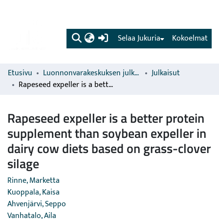
(current)
Selaa Jukuria
Kokoelmat
Etusivu
Luonnonvarakeskuksen julkaisut
Julkaisut
Rapeseed expeller is a better protein supplement than soybean expeller in dairy cow diets based on grass-clover silage
Rapeseed expeller is a better protein
supplement than soybean expeller in
dairy cow diets based on grass-clover
silage
Rinne, Marketta
Kuoppala, Kaisa
Ahvenjärvi, Seppo
Vanhatalo, Aila