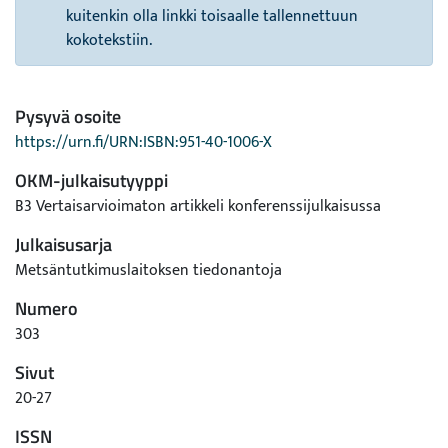
kuitenkin olla linkki toisaalle tallennettuun
kokotekstiin.
Pysyvä osoite
https://urn.fi/URN:ISBN:951-40-1006-X
OKM-julkaisutyyppi
B3 Vertaisarvioimaton artikkeli konferenssijulkaisussa
Julkaisusarja
Metsäntutkimuslaitoksen tiedonantoja
Numero
303
Sivut
20-27
ISSN