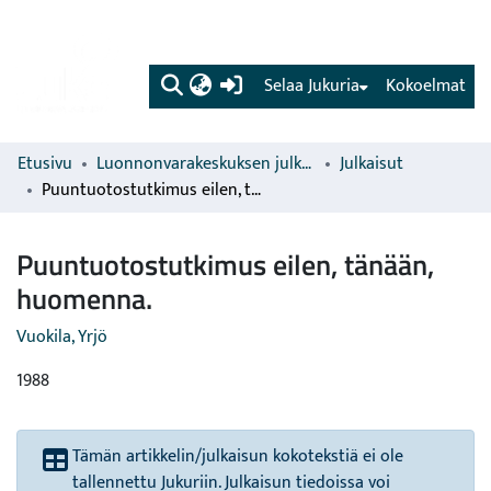
(current)
Selaa Jukuria
Kokoelmat
Etusivu
Luonnonvarakeskuksen julkaisut
Julkaisut
Puuntuotostutkimus eilen, tänään, huomenna.
Puuntuotostutkimus eilen, tänään,
huomenna.
Vuokila, Yrjö
1988
Tämän artikkelin/julkaisun kokotekstiä ei ole
tallennettu Jukuriin. Julkaisun tiedoissa voi