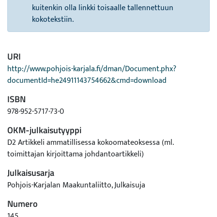
kuitenkin olla linkki toisaalle tallennettuun
kokotekstiin.
URI
http://www.pohjois-karjala.fi/dman/Document.phx?
documentId=he24911143754662&cmd=download
ISBN
978-952-5717-73-0
OKM-julkaisutyyppi
D2 Artikkeli ammatillisessa kokoomateoksessa (ml.
toimittajan kirjoittama johdantoartikkeli)
Julkaisusarja
Pohjois-Karjalan Maakuntaliitto, Julkaisuja
Numero
145