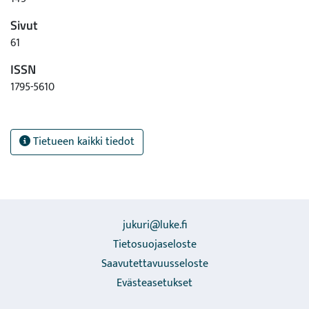
Sivut
61
ISSN
1795-5610
Tietueen kaikki tiedot
jukuri@luke.fi
Tietosuojaseloste
Saavutettavuusseloste
Evästeasetukset